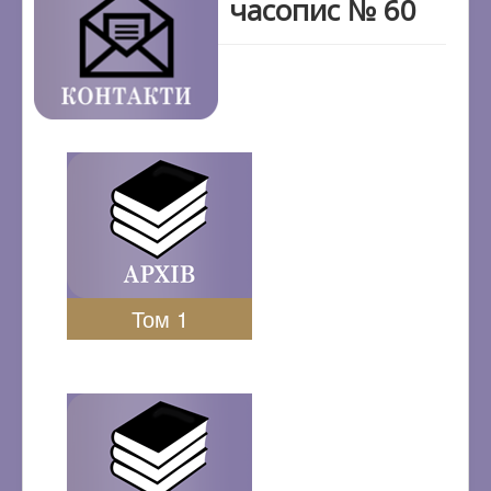
часопис № 60
Том 1